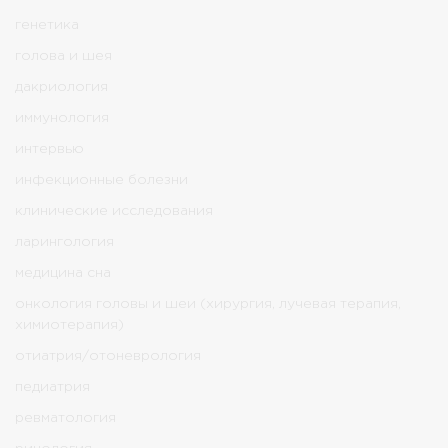
генетика
голова и шея
дакриология
иммунология
интервью
инфекционные болезни
клинические исследования
ларингология
медицина сна
онкология головы и шеи (хирургия, лучевая терапия,
химиотерапия)
отиатрия/отоневрология
педиатрия
ревматология