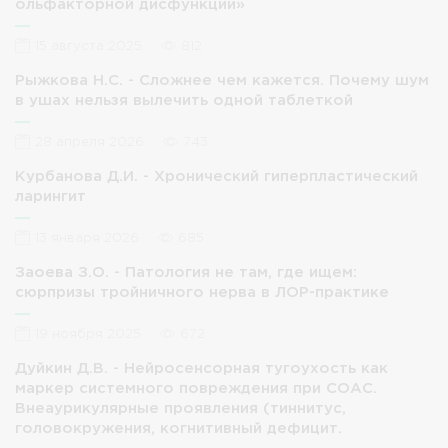
ольфакторной дисфункции»
15 августа 2025
812
Рыжкова Н.С. - Сложнее чем кажется. Почему шум
в ушах нельзя вылечить одной таблеткой
28 апреля 2026
743
Курбанова Д.И. - Хронический гиперпластический
ларингит
13 января 2026
685
Заоева З.О. - Патология не там, где ищем:
сюрпризы тройничного нерва в ЛОР-практике
19 ноября 2025
672
Дуйкин Д.В. - Нейросенсорная тугоухость как
маркер системного повреждения при СОАС.
Внеаурикулярные проявления (тиннитус,
головокружения, когнитивный дефицит.