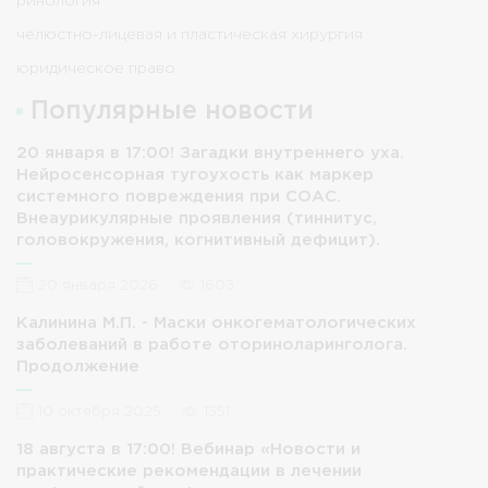
ринология
челюстно-лицевая и пластическая хирургия
юридическое право
Популярные новости
20 января в 17:00! Загадки внутреннего уха.
Нейросенсорная тугоухость как маркер
системного повреждения при СОАС.
Внеаурикулярные проявления (тиннитус,
головокружения, когнитивный дефицит).
20 января 2026
1603
Калинина М.П. - Маски онкогематологических
заболеваний в работе оториноларинголога.
Продолжение
10 октября 2025
1351
18 августа в 17:00! Вебинар «Новости и
практические рекомендации в лечении