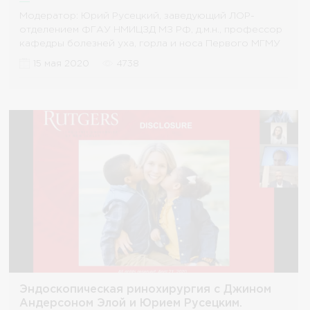
и Юрием Русецким. Endoscopic staged
approaches to the maxillary sinus including the
Модератор: Юрий Русецкий, заведующий ЛОР-
prelacrimal and modified medial maxillectomy
отделением ФГАУ НМИЦЗД МЗ РФ, д.м.н., профессор
approach.
кафедры болезней уха, горла и носа Первого МГМУ
им. И.М.
15 мая 2020
4738
Эндоскопическая ринохирургия с Джином
Андерсоном Элой и Юрием Русецким.