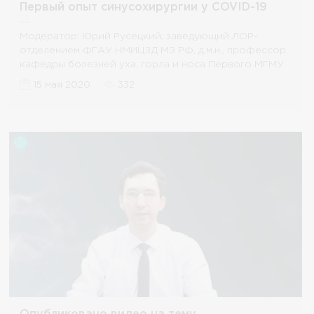
Первый опыт синусохирургии у COVID-19
пациентов и эндоскопическая фронтотомия.
Frontal sinus surgery
Модератор: Юрий Русецкий, заведующий ЛОР-
отделением ФГАУ НМИЦЗД МЗ РФ, д.м.н., профессор
кафедры болезней уха, горла и носа Первого МГМУ
им. И.М.
15 мая 2020
332