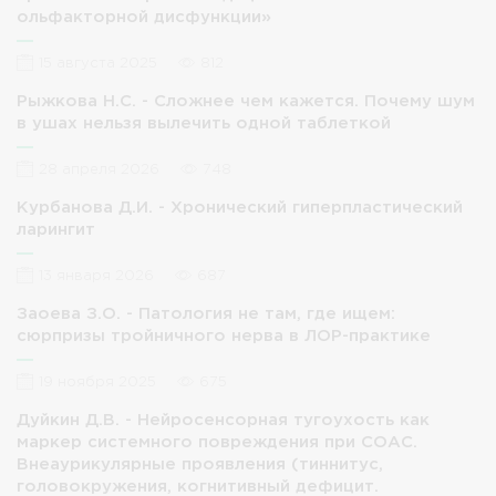
ольфакторной дисфункции»
15 августа 2025
812
Рыжкова Н.С. - Сложнее чем кажется. Почему шум
в ушах нельзя вылечить одной таблеткой
28 апреля 2026
748
Курбанова Д.И. - Хронический гиперпластический
ларингит
13 января 2026
687
Заоева З.О. - Патология не там, где ищем:
сюрпризы тройничного нерва в ЛОР-практике
19 ноября 2025
675
Дуйкин Д.В. - Нейросенсорная тугоухость как
маркер системного повреждения при СОАС.
Внеаурикулярные проявления (тиннитус,
головокружения, когнитивный дефицит.