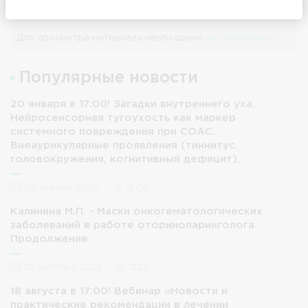
ринология
Для просмотра материала необходимо
авторизоваться
.
Популярные новости
20 января в 17:00! Загадки внутреннего уха.
Нейросенсорная тугоухость как маркер
системного повреждения при СОАС.
Внеаурикулярные проявления (тиннитус,
головокружения, когнитивный дефицит).
20 января 2026
1606
Калинина М.П. - Маски онкогематологических
заболеваний в работе оториноларинголога.
Продолжение
10 октября 2025
1353
18 августа в 17:00! Вебинар «Новости и
практические рекомендации в лечении