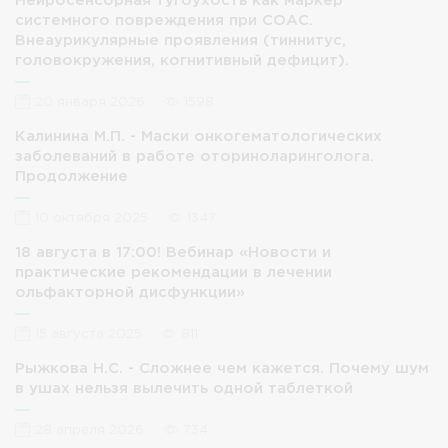
Нейросенсорная тугоухость как маркер
системного повреждения при СОАС.
Внеаурикулярные проявления (тиннитус,
головокружения, когнитивный дефицит).
20 января 2026
1598
Калинина М.П. - Маски онкогематологических
заболеваний в работе оториноларинголога.
Продолжение
10 октября 2025
1347
18 августа в 17:00! Вебинар «Новости и
практические рекомендации в лечении
ольфакторной дисфункции»
15 августа 2025
811
Рыжкова Н.С. - Сложнее чем кажется. Почему шум
в ушах нельзя вылечить одной таблеткой
28 апреля 2026
734