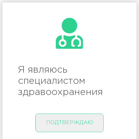
/
Вход
Регистрация
ревматология
Я являюсь
специалистом
494
здравоохранения
ПОДТВЕРЖДАЮ