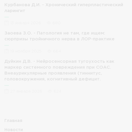
Курбанова Д.И. - Хронический гиперпластический
ларингит
13 января 2026
680
Заоева З.О. - Патология не там, где ищем:
сюрпризы тройничного нерва в ЛОР-практике
19 ноября 2025
664
Дуйкин Д.В. - Нейросенсорная тугоухость как
маркер системного повреждения при СОАС.
Внеаурикулярные проявления (тиннитус,
головокружения, когнитивный дефицит.
27 января 2026
624
Главная
Новости