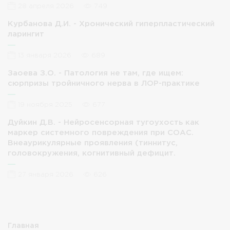
28 апреля 2026
749
Курбанова Д.И. - Хронический гиперпластический
ларингит
13 января 2026
689
Заоева З.О. - Патология не там, где ищем:
сюрпризы тройничного нерва в ЛОР-практике
19 ноября 2025
677
Дуйкин Д.В. - Нейросенсорная тугоухость как
маркер системного повреждения при СОАС.
Внеаурикулярные проявления (тиннитус,
головокружения, когнитивный дефицит.
27 января 2026
626
Главная