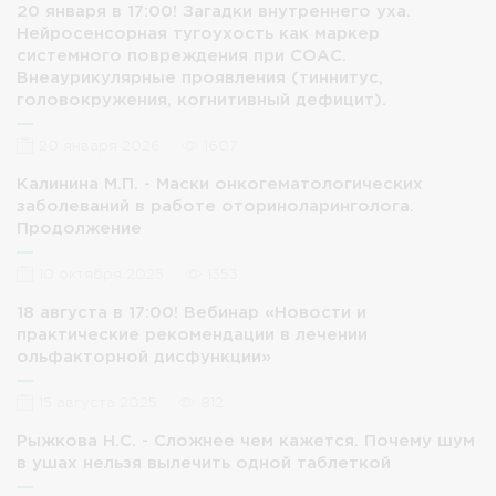
20 января в 17:00! Загадки внутреннего уха.
Нейросенсорная тугоухость как маркер
системного повреждения при СОАС.
Внеаурикулярные проявления (тиннитус,
головокружения, когнитивный дефицит).
20 января 2026
1607
Калинина М.П. - Маски онкогематологических
заболеваний в работе оториноларинголога.
Продолжение
10 октября 2025
1353
18 августа в 17:00! Вебинар «Новости и
практические рекомендации в лечении
ольфакторной дисфункции»
15 августа 2025
812
Рыжкова Н.С. - Сложнее чем кажется. Почему шум
в ушах нельзя вылечить одной таблеткой