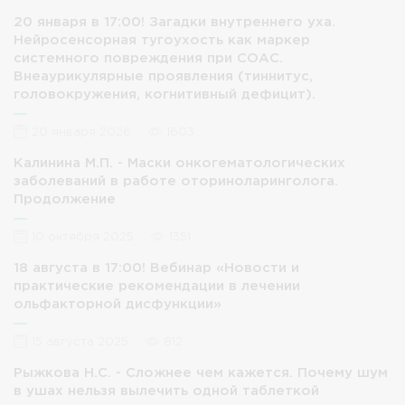
20 января в 17:00! Загадки внутреннего уха.
Нейросенсорная тугоухость как маркер
системного повреждения при СОАС.
Внеаурикулярные проявления (тиннитус,
головокружения, когнитивный дефицит).
20 января 2026
1603
Калинина М.П. - Маски онкогематологических
заболеваний в работе оториноларинголога.
Продолжение
10 октября 2025
1351
18 августа в 17:00! Вебинар «Новости и
практические рекомендации в лечении
ольфакторной дисфункции»
15 августа 2025
812
Рыжкова Н.С. - Сложнее чем кажется. Почему шум
в ушах нельзя вылечить одной таблеткой