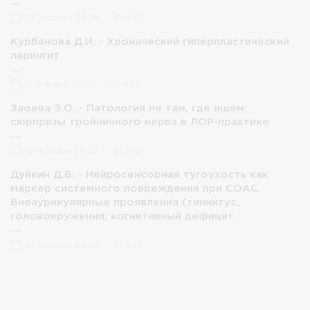
28 апреля 2026
743
Курбанова Д.И. - Хронический гиперпластический
ларингит
13 января 2026
685
Заоева З.О. - Патология не там, где ищем:
сюрпризы тройничного нерва в ЛОР-практике
19 ноября 2025
672
Дуйкин Д.В. - Нейросенсорная тугоухость как
маркер системного повреждения при СОАС.
Внеаурикулярные проявления (тиннитус,
головокружения, когнитивный дефицит.
27 января 2026
625