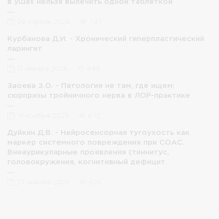
в ушах нельзя вылечить одной таблеткой
28 апреля 2026
743
Курбанова Д.И. - Хронический гиперпластический
ларингит
13 января 2026
685
Заоева З.О. - Патология не там, где ищем:
сюрпризы тройничного нерва в ЛОР-практике
19 ноября 2025
672
Дуйкин Д.В. - Нейросенсорная тугоухость как
маркер системного повреждения при СОАС.
Внеаурикулярные проявления (тиннитус,
головокружения, когнитивный дефицит.
27 января 2026
625