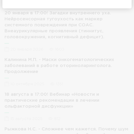
Популярные новости
20 января в 17:00! Загадки внутреннего уха.
Нейросенсорная тугоухость как маркер
системного повреждения при СОАС.
Внеаурикулярные проявления (тиннитус,
головокружения, когнитивный дефицит).
20 января 2026
1603
Калинина М.П. - Маски онкогематологических
заболеваний в работе оториноларинголога.
Продолжение
10 октября 2025
1351
18 августа в 17:00! Вебинар «Новости и
практические рекомендации в лечении
ольфакторной дисфункции»
15 августа 2025
812
Рыжкова Н.С. - Сложнее чем кажется. Почему шум