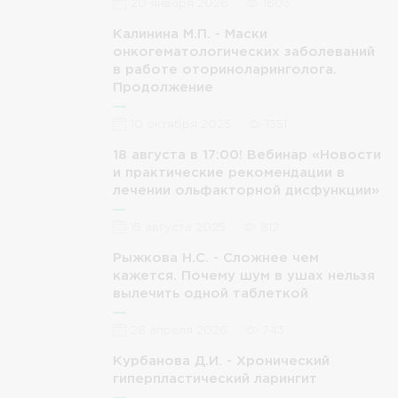
20 января 2026
1603
Калинина М.П. - Маски
онкогематологических заболеваний
в работе оториноларинголога.
Продолжение
10 октября 2025
1351
18 августа в 17:00! Вебинар «Новости
и практические рекомендации в
лечении ольфакторной дисфункции»
15 августа 2025
812
Рыжкова Н.С. - Сложнее чем
кажется. Почему шум в ушах нельзя
вылечить одной таблеткой
28 апреля 2026
743
Курбанова Д.И. - Хронический
гиперпластический ларингит