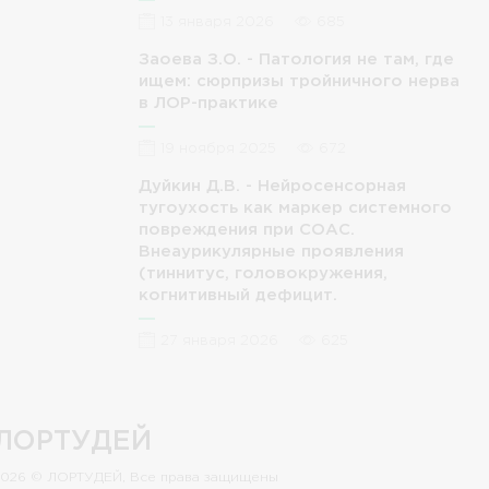
13 января 2026
685
Заоева З.О. - Патология не там, где
ищем: сюрпризы тройничного нерва
в ЛОР-практике
19 ноября 2025
672
Дуйкин Д.В. - Нейросенсорная
тугоухость как маркер системного
повреждения при СОАС.
Внеаурикулярные проявления
(тиннитус, головокружения,
когнитивный дефицит.
27 января 2026
625
ЛОРТУДЕЙ
2026 © ЛОРТУДЕЙ, Все права защищены