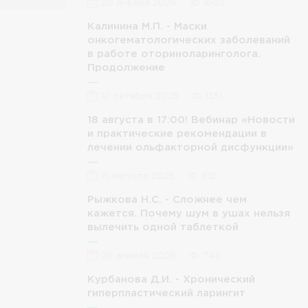
20 января 2026
1603
Калинина М.П. - Маски
онкогематологических заболеваний
в работе оториноларинголога.
Продолжение
10 октября 2025
1351
18 августа в 17:00! Вебинар «Новости
и практические рекомендации в
лечении ольфакторной дисфункции»
15 августа 2025
812
Рыжкова Н.С. - Сложнее чем
кажется. Почему шум в ушах нельзя
вылечить одной таблеткой
28 апреля 2026
743
Курбанова Д.И. - Хронический
гиперпластический ларингит