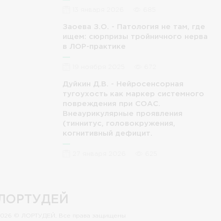
13 января 2026
685
Заоева З.О. - Патология не там, где
ищем: сюрпризы тройничного нерва
в ЛОР-практике
19 ноября 2025
672
Дуйкин Д.В. - Нейросенсорная
тугоухость как маркер системного
повреждения при СОАС.
Внеаурикулярные проявления
(тиннитус, головокружения,
когнитивный дефицит.
27 января 2026
625
ЛОРТУДЕЙ
2026 © ЛОРТУДЕЙ, Все права защищены