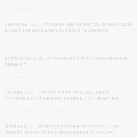
15 августа 2025
812
Рыжкова Н.С. - Сложнее чем кажется. Почему шум
в ушах нельзя вылечить одной таблеткой
28 апреля 2026
744
Курбанова Д.И. - Хронический гиперпластический
ларингит
13 января 2026
686
Заоева З.О. - Патология не там, где ищем:
сюрпризы тройничного нерва в ЛОР-практике
19 ноября 2025
674
Дуйкин Д.В. - Нейросенсорная тугоухость как
маркер системного повреждения при СОАС.