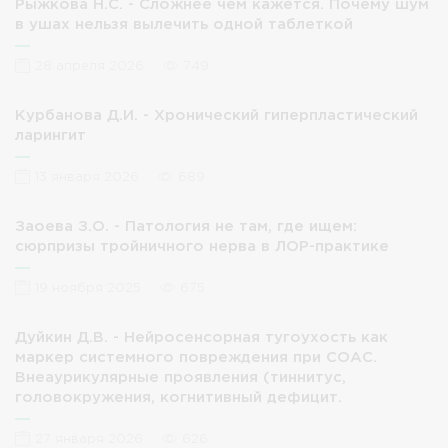
Рыжкова Н.С. - Сложнее чем кажется. Почему шум
в ушах нельзя вылечить одной таблеткой
28 апреля 2026
749
Курбанова Д.И. - Хронический гиперпластический
ларингит
13 января 2026
689
Заоева З.О. - Патология не там, где ищем:
сюрпризы тройничного нерва в ЛОР-практике
19 ноября 2025
675
Дуйкин Д.В. - Нейросенсорная тугоухость как
маркер системного повреждения при СОАС.
Внеаурикулярные проявления (тиннитус,
головокружения, когнитивный дефицит.
27 января 2026
626