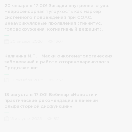
20 января в 17:00! Загадки внутреннего уха.
Нейросенсорная тугоухость как маркер
системного повреждения при СОАС.
Внеаурикулярные проявления (тиннитус,
головокружения, когнитивный дефицит).
20 января 2026
1607
Калинина М.П. - Маски онкогематологических
заболеваний в работе оториноларинголога.
Продолжение
10 октября 2025
1353
18 августа в 17:00! Вебинар «Новости и
практические рекомендации в лечении
ольфакторной дисфункции»
15 августа 2025
812