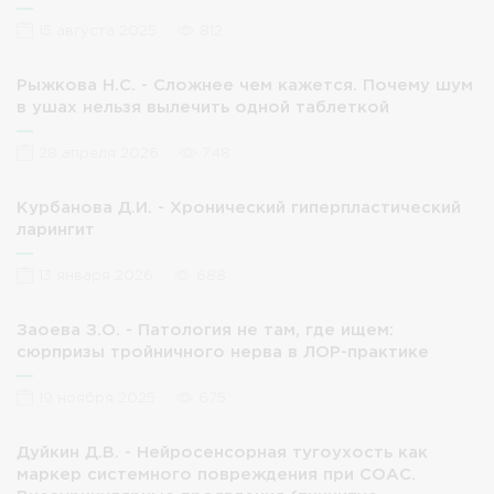
15 августа 2025
812
Рыжкова Н.С. - Сложнее чем кажется. Почему шум
в ушах нельзя вылечить одной таблеткой
28 апреля 2026
748
Курбанова Д.И. - Хронический гиперпластический
ларингит
13 января 2026
688
Заоева З.О. - Патология не там, где ищем:
сюрпризы тройничного нерва в ЛОР-практике
19 ноября 2025
675
Дуйкин Д.В. - Нейросенсорная тугоухость как
маркер системного повреждения при СОАС.