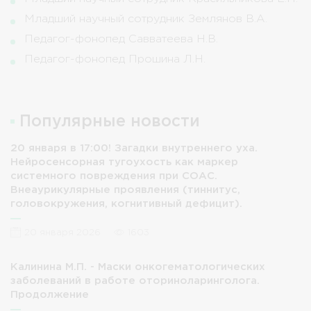
Младший научный сотрудник Землянов В.А.
Педагог-фонопед Савватеева Н.В.
Педагог-фонопед Прошина Л.Н.
Популярные новости
20 января в 17:00! Загадки внутреннего уха.
Нейросенсорная тугоухость как маркер
системного повреждения при СОАС.
Внеаурикулярные проявления (тиннитус,
головокружения, когнитивный дефицит).
20 января 2026
1603
Калинина М.П. - Маски онкогематологических
заболеваний в работе оториноларинголога.
Продолжение