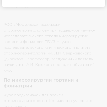
Место проведения:
Россия, Москва
Дата проведения:
31 Mar - 01 Apr 2025
РОО «Московская ассоциация
оториноларингологов» при поддержке научно-
исследовательского отдела микрохирургии
гортани и фониатрии ГБУЗ Научно-
исследовательского клинического института
оториноларингологии им. Л.И. Свержевского
(директор – профессор, заслуженный деятель
науки, д.м.н. А.И. Крюков) проводит обучающий
курс
По микрохирургии гортани и
фониатрии
Курс предназначен для врачей
оториноларингологов. Количество участников
ограничено
.