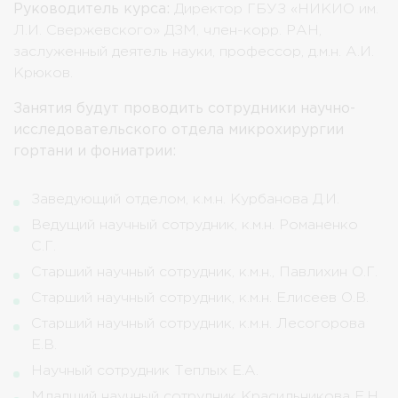
Руководитель курса:
Директор ГБУЗ «НИКИО им.
Л.И. Свержевского» ДЗМ, член-корр. РАН,
заслуженный деятель науки, профессор, д.м.н. А.И.
Крюков.
Занятия будут проводить сотрудники научно-
исследовательского отдела микрохирургии
гортани и фониатрии:
Заведующий отделом, к.м.н. Курбанова Д.И.
Ведущий научный сотрудник, к.м.н. Романенко
С.Г.
Старший научный сотрудник, к.м.н., Павлихин О.Г.
Старший научный сотрудник, к.м.н. Елисеев О.В.
Старший научный сотрудник, к.м.н. Лесогорова
Е.В.
Научный сотрудник Теплых Е.А.
Младший научный сотрудник Красильникова Е.Н.