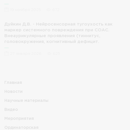
19 ноября 2025
672
Дуйкин Д.В. - Нейросенсорная тугоухость как
маркер системного повреждения при СОАС.
Внеаурикулярные проявления (тиннитус,
головокружения, когнитивный дефицит.
27 января 2026
625
Главная
Новости
Научные материалы
Видео
Мероприятия
Ординаторская