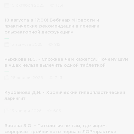
10 октября 2025
1351
18 августа в 17:00! Вебинар «Новости и
практические рекомендации в лечении
ольфакторной дисфункции»
15 августа 2025
812
Рыжкова Н.С. - Сложнее чем кажется. Почему шум
в ушах нельзя вылечить одной таблеткой
28 апреля 2026
743
Курбанова Д.И. - Хронический гиперпластический
ларингит
13 января 2026
685
Заоева З.О. - Патология не там, где ищем:
сюрпризы тройничного нерва в ЛОР-практике